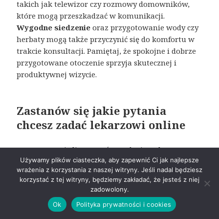
takich jak telewizor czy rozmowy domowników,
które mogą przeszkadzać w komunikacji.
Wygodne siedzenie
oraz przygotowanie wody czy
herbaty mogą także przyczynić się do komfortu w
trakcie konsultacji. Pamiętaj, że spokojne i dobrze
przygotowane otoczenie sprzyja skutecznej i
produktywnej wizycie.
Zastanów się jakie pytania
chcesz zadać lekarzowi online
Przygotowanie listy pytań przed wirtualną
Używamy plików ciasteczka, aby zapewnić Ci jak najlepsze
konsultacją może znacząco zwiększyć jej
wrażenia z korzystania z naszej witryny. Jeśli nadal będziesz
efektywność. Starannie przemyśl więc,
jakie
korzystać z tej witryny, będziemy zakładać, że jesteś z niej
wątpliwości i obawy dotyczące Twojego zdrowia
zadowolony.
chciałbyś wyjaśnić
podczas rozmowy. Zapisanie
Ok
Polityka prywatności i cookies
pytań na kartce czy w notatniku zapobiegnie