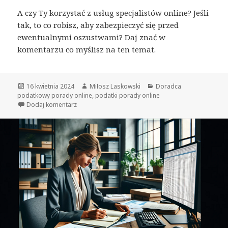
A czy Ty korzystać z usług specjalistów online? Jeśli
tak, to co robisz, aby zabezpieczyć się przed
ewentualnymi oszustwami? Daj znać w
komentarzu co myślisz na ten temat.
Opublikowano
16 kwietnia 2024
Autor
Miłosz Laskowski
Kategorie
Doradca
podatkowy porady online
,
podatki porady online
Dodaj komentarz
do Czy porady podatkowe online są bezpieczne?