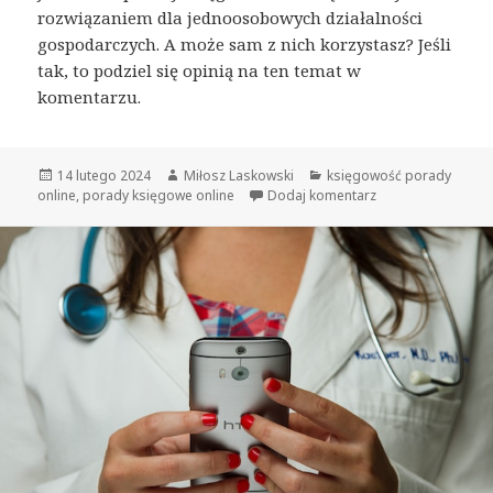
rozwiązaniem dla jednoosobowych działalności
gospodarczych. A może sam z nich korzystasz? Jeśli
tak, to podziel się opinią na ten temat w
komentarzu.
Opublikowano
14 lutego 2024
Autor
Miłosz Laskowski
Kategorie
księgowość porady
online
,
porady księgowe online
Dodaj komentarz
do 7 zalet porad 