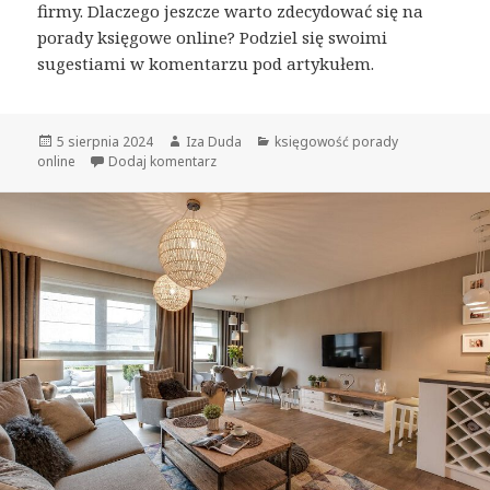
firmy. Dlaczego jeszcze warto zdecydować się na
porady księgowe online? Podziel się swoimi
sugestiami w komentarzu pod artykułem.
Opublikowano
5 sierpnia 2024
Autor
Iza Duda
Kategorie
księgowość porady
online
Dodaj komentarz
do Kiedy warto zdecydować się na porady 