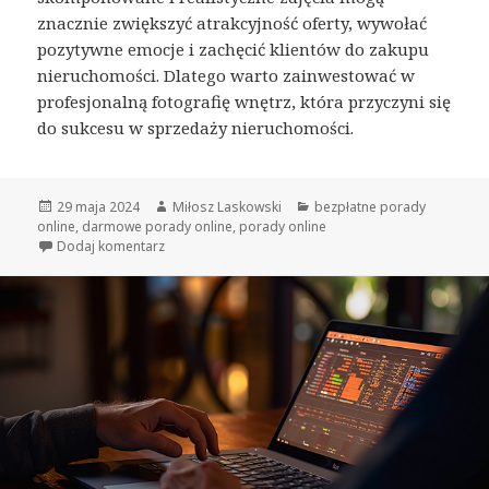
znacznie zwiększyć atrakcyjność oferty, wywołać
pozytywne emocje i zachęcić klientów do zakupu
nieruchomości. Dlatego warto zainwestować w
profesjonalną fotografię wnętrz, która przyczyni się
do sukcesu w sprzedaży nieruchomości.
Opublikowano
29 maja 2024
Autor
Miłosz Laskowski
Kategorie
bezpłatne porady
online
,
darmowe porady online
,
porady online
Dodaj komentarz
do Jak fotografia wnętrz wpływa na decyzje zakupow