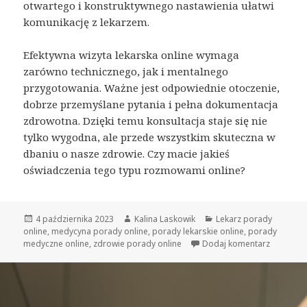
otwartego i konstruktywnego nastawienia ułatwi
komunikację z lekarzem.
Efektywna wizyta lekarska online wymaga
zarówno technicznego, jak i mentalnego
przygotowania. Ważne jest odpowiednie otoczenie,
dobrze przemyślane pytania i pełna dokumentacja
zdrowotna. Dzięki temu konsultacja staje się nie
tylko wygodna, ale przede wszystkim skuteczna w
dbaniu o nasze zdrowie. Czy macie jakieś
oświadczenia tego typu rozmowami online?
Opublikowano
4 października 2023
Autor
Kalina Laskowik
Kategorie
Lekarz porady
online
,
medycyna porady online
,
porady lekarskie online
,
porady
medyczne online
,
zdrowie porady online
Dodaj komentarz
do Co pr