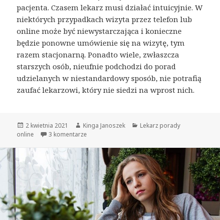
pacjenta. Czasem lekarz musi działać intuicyjnie. W
niektórych przypadkach wizyta przez telefon lub
online może być niewystarczająca i konieczne
będzie ponowne umówienie się na wizytę, tym
razem stacjonarną. Ponadto wiele, zwłaszcza
starszych osób, nieufnie podchodzi do porad
udzielanych w niestandardowy sposób, nie potrafią
zaufać lekarzowi, który nie siedzi na wprost nich.
Opublikowano
2 kwietnia 2021
Autor
Kinga Janoszek
Kategorie
Lekarz porady
online
3 komentarze
do Porada lekarska online, czy jest sens rozma